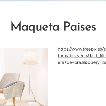
Maqueta Paises
https://www.freepik.es/
format=search&last_fil
era+de+brasil&query=b