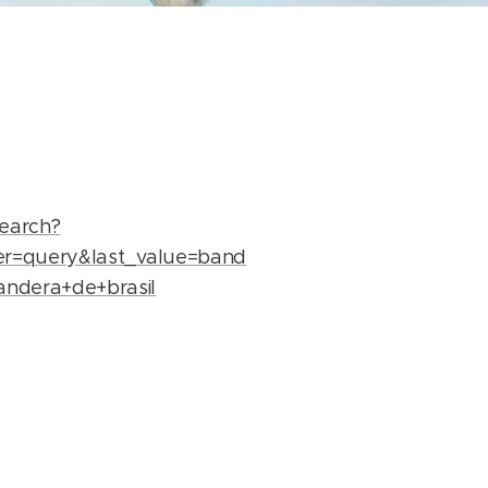
search?
ter=query&last_value=band
andera+de+brasil